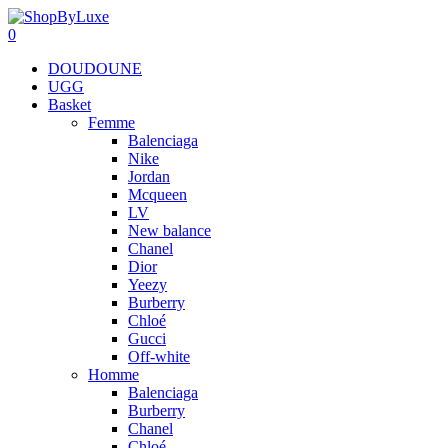
0
DOUDOUNE
UGG
Basket
Femme
Balenciaga
Nike
Jordan
Mcqueen
LV
New balance
Chanel
Dior
Yeezy
Burberry
Chloé
Gucci
Off-white
Homme
Balenciaga
Burberry
Chanel
Chloé