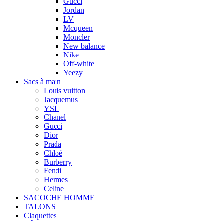
Gucci
Jordan
LV
Mcqueen
Moncler
New balance
Nike
Off-white
Yeezy
Sacs à main
Louis vuitton
Jacquemus
YSL
Chanel
Gucci
Dior
Prada
Chloé
Burberry
Fendi
Hermes
Celine
SACOCHE HOMME
TALONS
Claquettes