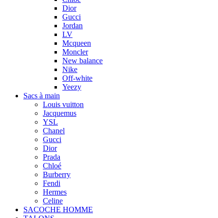
Dior
Gucci
Jordan
LV
Mcqueen
Moncler
New balance
Nike
Off-white
Yeezy
Sacs à main
Louis vuitton
Jacquemus
YSL
Chanel
Gucci
Dior
Prada
Chloé
Burberry
Fendi
Hermes
Celine
SACOCHE HOMME