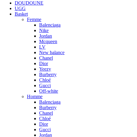
DOUDOUNE
UGG
Basket
Femme
Balenciaga
Nike
Jordan
Mcqueen
LV
New balance
Chanel
Dior
Yeezy
Burberry
Chloé
Gucci
Off-white
Homme
Balenciaga
Burberry
Chanel
Chloé
Dior
Gucci
Jordan