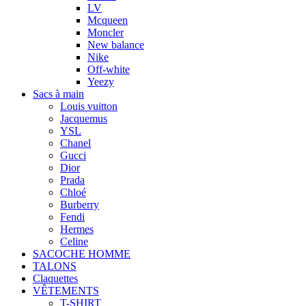
LV
Mcqueen
Moncler
New balance
Nike
Off-white
Yeezy
Sacs à main
Louis vuitton
Jacquemus
YSL
Chanel
Gucci
Dior
Prada
Chloé
Burberry
Fendi
Hermes
Celine
SACOCHE HOMME
TALONS
Claquettes
VÊTEMENTS
T-SHIRT