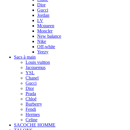
Dior
Gucci
Jordan
LV
Mcqueen
Moncler
New balance
Nike
Off-white
Yeezy
Sacs à main
Louis vuitton
Jacquemus
YSL
Chanel
Gucci
Dior
Prada
Chloé
Burberry
Fendi
Hermes
Celine
SACOCHE HOMME