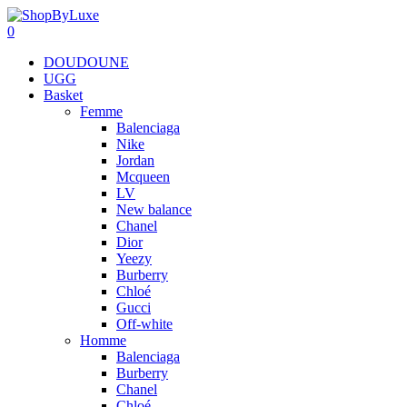
0
DOUDOUNE
UGG
Basket
Femme
Balenciaga
Nike
Jordan
Mcqueen
LV
New balance
Chanel
Dior
Yeezy
Burberry
Chloé
Gucci
Off-white
Homme
Balenciaga
Burberry
Chanel
Chloé