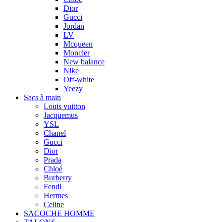
Dior
Gucci
Jordan
LV
Mcqueen
Moncler
New balance
Nike
Off-white
Yeezy
Sacs à main
Louis vuitton
Jacquemus
YSL
Chanel
Gucci
Dior
Prada
Chloé
Burberry
Fendi
Hermes
Celine
SACOCHE HOMME