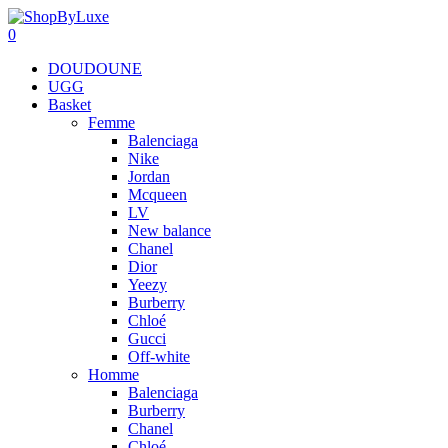
0
DOUDOUNE
UGG
Basket
Femme
Balenciaga
Nike
Jordan
Mcqueen
LV
New balance
Chanel
Dior
Yeezy
Burberry
Chloé
Gucci
Off-white
Homme
Balenciaga
Burberry
Chanel
Chloé