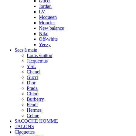
Gucci
Jordan
LV
Mcqueen
Moncler
New balance
Nike
Off-white
Yeezy
Sacs à main
Louis vuitton
Jacquemus
YSL
Chanel
Gucci
Dior
Prada
Chloé
Burberry
Fendi
Hermes
Celine
SACOCHE HOMME
TALONS
Claquettes