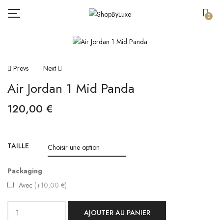
0
Navigation
Prevs
Next
Air Jordan 1 Mid Panda
De
120,00
€
L’article
TAILLE
Packaging
Avec
(+10,00 €)
AJOUTER AU PANIER
quantité