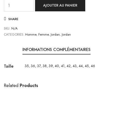
AJOUTER AU PANIER
quantité
de
SHARE
(WMNS)
Off-
SKU:
N/A
White
CATEGORIES:
Homme
,
Femme
,
Jordan
,
Jordan
x
Air
INFORMATIONS COMPLÉMENTAIRES
Jordan
4
SP
Taille
35, 36, 37, 38, 39, 40, 41, 42, 43, 44, 45, 46
'Sail'
CV9388-
100
Related
Products