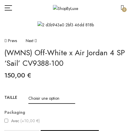
0
Navigation
Prevs
Next
(WMNS) Off-White x Air Jordan 4 SP
De
‘Sail’ CV9388-100
L’article
150,00
€
TAILLE
Packaging
Avec
(+10,00 €)