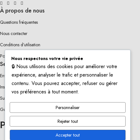
À propos de nous
Questions fréquentes
Nous contacter
Conditions d’utilisation
Politique de Confidentialité
Nous respectons votre vie privée
Service Client
🔒 Nous utilisons des cookies pour améliorer votre
expérience, analyser le trafic et personnaliser le
Envoi & livraison
contenu. Vous pouvez accepter, refuser ou gérer
Inscription Newsletter
vos préférences à tout moment.
Suggérer un produit
Personnaliser
Guide des Tailles
Rejeter tout
Paiements sécurisés
Accepter tout