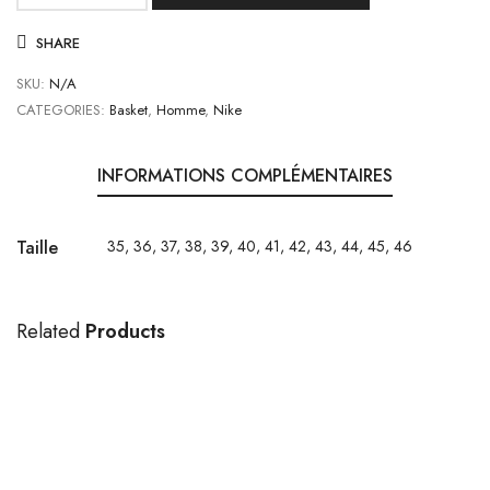
de
SHARE
Vaporwaffle
Sacai
SKU:
N/A
Black
CATEGORIES:
Basket
,
Homme
,
Nike
White
INFORMATIONS COMPLÉMENTAIRES
Taille
35, 36, 37, 38, 39, 40, 41, 42, 43, 44, 45, 46
Related
Products