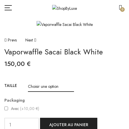
0
Navigation
Prevs
Next
Vaporwaffle Sacai Black White
De
150,00
€
L’article
TAILLE
Packaging
Avec
(+10,00 €)
AJOUTER AU PANIER
quantité