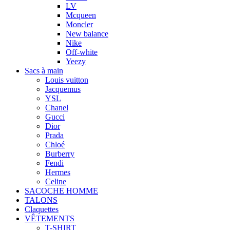
LV
Mcqueen
Moncler
New balance
Nike
Off-white
Yeezy
Sacs à main
Louis vuitton
Jacquemus
YSL
Chanel
Gucci
Dior
Prada
Chloé
Burberry
Fendi
Hermes
Celine
SACOCHE HOMME
TALONS
Claquettes
VÊTEMENTS
T-SHIRT