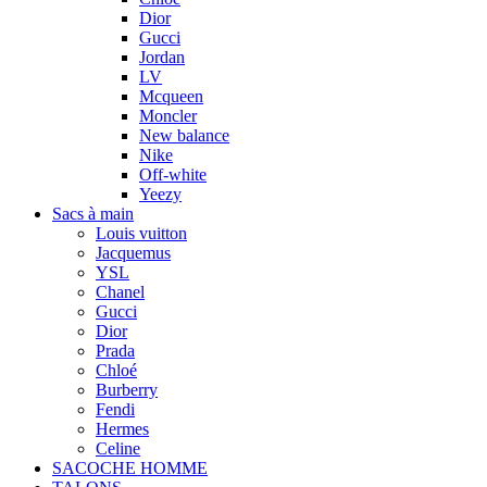
Dior
Gucci
Jordan
LV
Mcqueen
Moncler
New balance
Nike
Off-white
Yeezy
Sacs à main
Louis vuitton
Jacquemus
YSL
Chanel
Gucci
Dior
Prada
Chloé
Burberry
Fendi
Hermes
Celine
SACOCHE HOMME