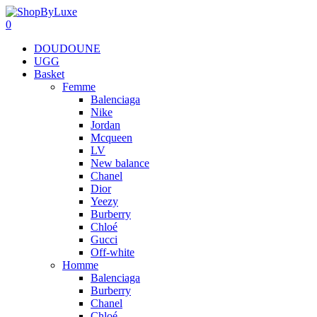
0
DOUDOUNE
UGG
Basket
Femme
Balenciaga
Nike
Jordan
Mcqueen
LV
New balance
Chanel
Dior
Yeezy
Burberry
Chloé
Gucci
Off-white
Homme
Balenciaga
Burberry
Chanel
Chloé