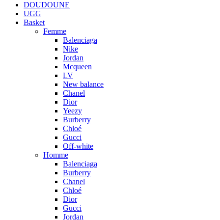
DOUDOUNE
UGG
Basket
Femme
Balenciaga
Nike
Jordan
Mcqueen
LV
New balance
Chanel
Dior
Yeezy
Burberry
Chloé
Gucci
Off-white
Homme
Balenciaga
Burberry
Chanel
Chloé
Dior
Gucci
Jordan