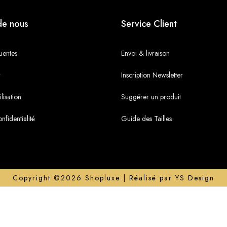
de nous
Service Client
uentes
Envoi & livraison
r
Inscription Newsletter
lisation
Suggérer un produit
nfidentialité
Guide des Tailles
Copyright ©2026 Shopluxe | Réalisé par YS Design