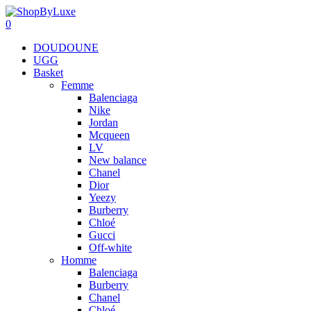
0
DOUDOUNE
UGG
Basket
Femme
Balenciaga
Nike
Jordan
Mcqueen
LV
New balance
Chanel
Dior
Yeezy
Burberry
Chloé
Gucci
Off-white
Homme
Balenciaga
Burberry
Chanel
Chloé