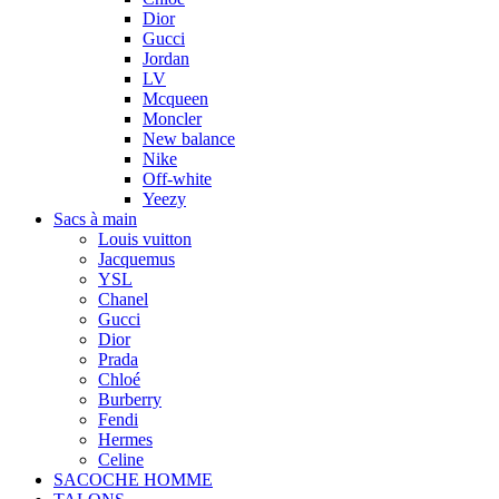
Dior
Gucci
Jordan
LV
Mcqueen
Moncler
New balance
Nike
Off-white
Yeezy
Sacs à main
Louis vuitton
Jacquemus
YSL
Chanel
Gucci
Dior
Prada
Chloé
Burberry
Fendi
Hermes
Celine
SACOCHE HOMME