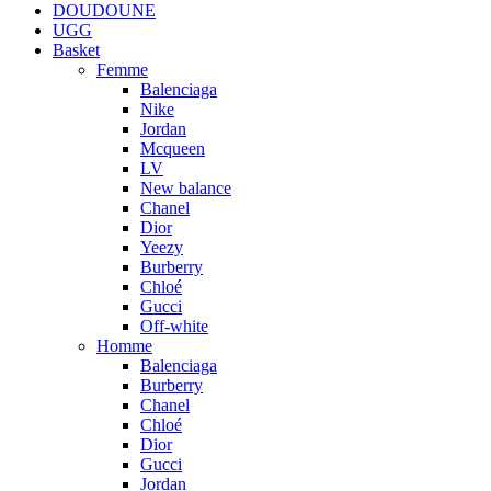
DOUDOUNE
UGG
Basket
Femme
Balenciaga
Nike
Jordan
Mcqueen
LV
New balance
Chanel
Dior
Yeezy
Burberry
Chloé
Gucci
Off-white
Homme
Balenciaga
Burberry
Chanel
Chloé
Dior
Gucci
Jordan