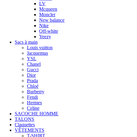
LV
Mcqueen
Moncler
New balance
Nike
Off-white
Yeezy
Sacs à main
Louis vuitton
Jacquemus
YSL
Chanel
Gucci
Dior
Prada
Chloé
Burberry
Fendi
Hermes
Celine
SACOCHE HOMME
TALONS
Claquettes
VÊTEMENTS
T-SHIRT