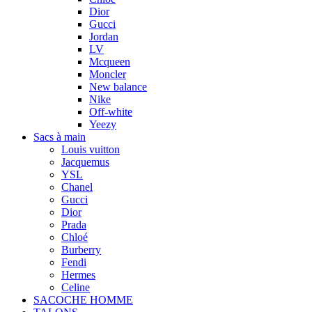
Dior
Gucci
Jordan
LV
Mcqueen
Moncler
New balance
Nike
Off-white
Yeezy
Sacs à main
Louis vuitton
Jacquemus
YSL
Chanel
Gucci
Dior
Prada
Chloé
Burberry
Fendi
Hermes
Celine
SACOCHE HOMME