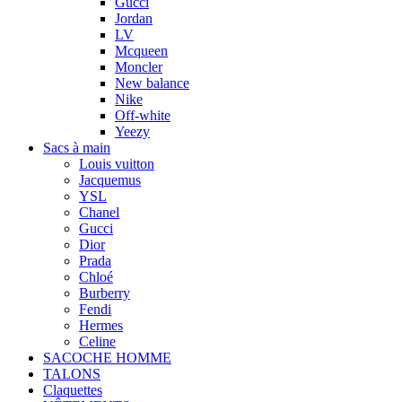
Gucci
Jordan
LV
Mcqueen
Moncler
New balance
Nike
Off-white
Yeezy
Sacs à main
Louis vuitton
Jacquemus
YSL
Chanel
Gucci
Dior
Prada
Chloé
Burberry
Fendi
Hermes
Celine
SACOCHE HOMME
TALONS
Claquettes