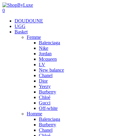
0
DOUDOUNE
UGG
Basket
Femme
Balenciaga
Nike
Jordan
Mcqueen
LV
New balance
Chanel
Dior
Yeezy
Burberry
Chloé
Gucci
Off-white
Homme
Balenciaga
Burberry
Chanel
Chloé