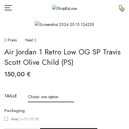
0
Navigation
Prevs
Next
Air Jordan 1 Retro Low OG SP Travis
De
Scott Olive Child (PS)
L’article
150,00
€
TAILLE
Packaging
Avec
(+10,00 €)