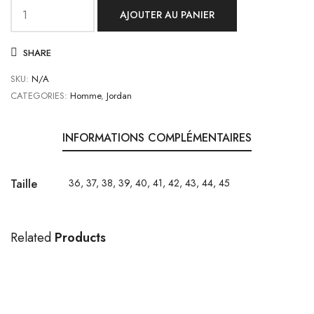
AJOUTER AU PANIER
quantité
de
SHARE
Air
Jordan
SKU:
N/A
1
CATEGORIES:
Homme
,
Jordan
Retro
Low
INFORMATIONS COMPLÉMENTAIRES
OG
SP
Travis
Taille
36, 37, 38, 39, 40, 41, 42, 43, 44, 45
Scott
Olive
Child
Related
Products
(PS)