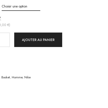
*
0,00 €)
AJOUTER AU PANIER
e
:
Basket
,
Homme
,
Nike