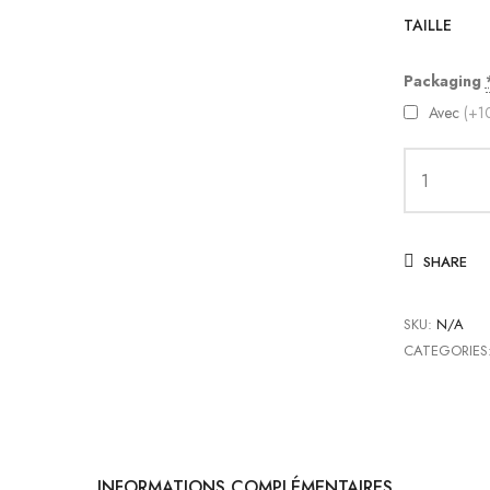
TAILLE
Packaging
Avec
(+1
quantité
de
Vaporwaffl
SHARE
Sacai
Dark
Iris
SKU:
N/A
CATEGORIES
INFORMATIONS COMPLÉMENTAIRES