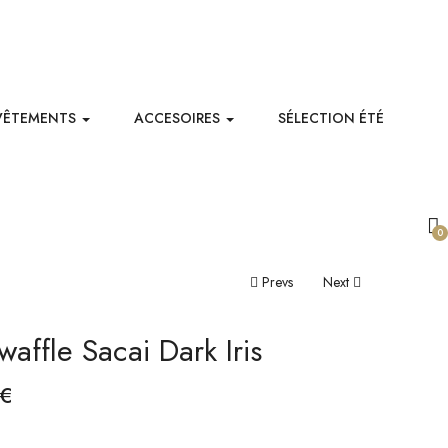
VÊTEMENTS
ACCESOIRES
SÉLECTION ÉTÉ
0
Navigation
Prevs
Next
De
affle Sacai Dark Iris
L’article
€