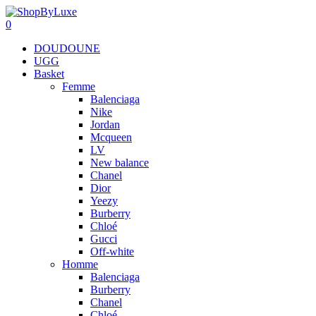
0
DOUDOUNE
UGG
Basket
Femme
Balenciaga
Nike
Jordan
Mcqueen
LV
New balance
Chanel
Dior
Yeezy
Burberry
Chloé
Gucci
Off-white
Homme
Balenciaga
Burberry
Chanel
Chloé