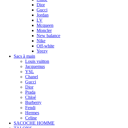
Dior
Gucci
Jordan
LV
Mcqueen
Moncler
New balance
Nike
Off-white
Yeezy
Sacs à main
Louis vuitton
Jacquemus
YSL
Chanel
Gucci
Dior
Prada
Chloé
Burberry
Fendi
Hermes
Celine
SACOCHE HOMME