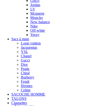
Gucci
Jordan
LV
Mcqueen
Moncler
New balance
Nike
Off-white
Yeezy
Sacs à main
Louis vuitton
Jacquemus
YSL
Chanel
Gucci
Dior
Prada
Chloé
Burberry
Fendi
Hermes
Celine
SACOCHE HOMME
TALONS
Claquettes