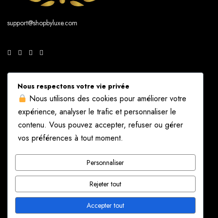
support@shopbyluxe.com
À propos de nous
Service Client
Nous respectons votre vie privée
Questions fréquentes
Envoi & livraison
Nous utilisons des cookies pour améliorer votre
expérience, analyser le trafic et personnaliser le
Nous contacter
Inscription Newsletter
contenu. Vous pouvez accepter, refuser ou gérer
Conditions d’utilisation
Suggérer un produit
vos préférences à tout moment.
Politique de Confidentialité
Guide des Tailles
Personnaliser
Paiements sécurisés
Rejeter tout
Accepter tout