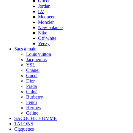
Gucci
Jordan
LV
Mcqueen
Moncler
New balance
Nike
Off-white
Yeezy
Sacs à main
Louis vuitton
Jacquemus
YSL
Chanel
Gucci
Dior
Prada
Chloé
Burberry
Fendi
Hermes
Celine
SACOCHE HOMME
TALONS
Claquettes