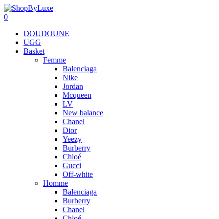
0
DOUDOUNE
UGG
Basket
Femme
Balenciaga
Nike
Jordan
Mcqueen
LV
New balance
Chanel
Dior
Yeezy
Burberry
Chloé
Gucci
Off-white
Homme
Balenciaga
Burberry
Chanel
Chloé