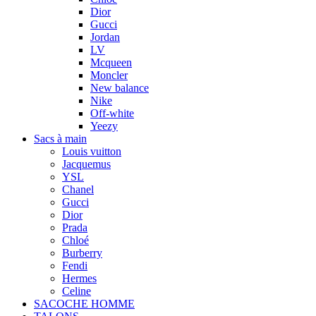
Dior
Gucci
Jordan
LV
Mcqueen
Moncler
New balance
Nike
Off-white
Yeezy
Sacs à main
Louis vuitton
Jacquemus
YSL
Chanel
Gucci
Dior
Prada
Chloé
Burberry
Fendi
Hermes
Celine
SACOCHE HOMME