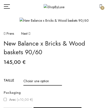
0
Navigation
Prevs
Next
New Balance x Bricks & Wood
De
baskets 90/60
L’article
145,00
€
TAILLE
Packaging
Avec
(+10,00 €)