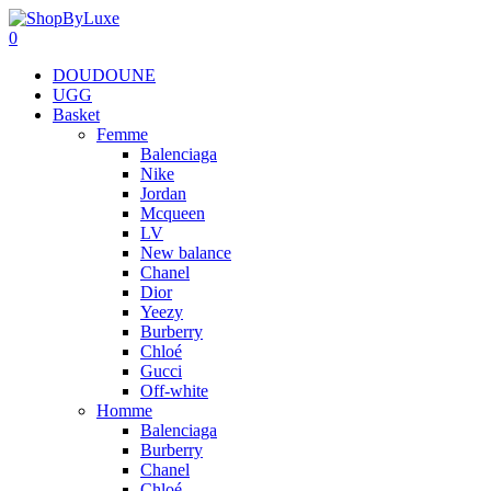
0
DOUDOUNE
UGG
Basket
Femme
Balenciaga
Nike
Jordan
Mcqueen
LV
New balance
Chanel
Dior
Yeezy
Burberry
Chloé
Gucci
Off-white
Homme
Balenciaga
Burberry
Chanel
Chloé