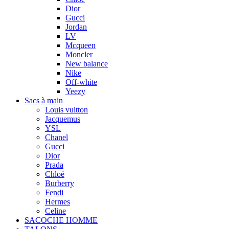
Dior
Gucci
Jordan
LV
Mcqueen
Moncler
New balance
Nike
Off-white
Yeezy
Sacs à main
Louis vuitton
Jacquemus
YSL
Chanel
Gucci
Dior
Prada
Chloé
Burberry
Fendi
Hermes
Celine
SACOCHE HOMME