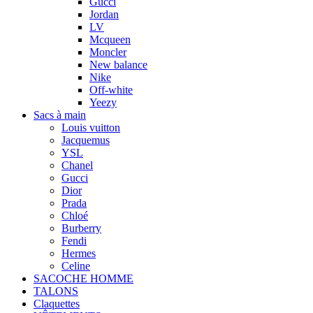
Gucci
Jordan
LV
Mcqueen
Moncler
New balance
Nike
Off-white
Yeezy
Sacs à main
Louis vuitton
Jacquemus
YSL
Chanel
Gucci
Dior
Prada
Chloé
Burberry
Fendi
Hermes
Celine
SACOCHE HOMME
TALONS
Claquettes