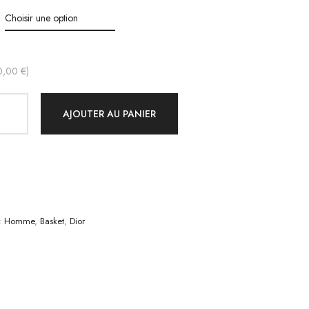
initial
actuel
était :
est :
220,00 €.
170,00 €.
0,00 €)
AJOUTER AU PANIER
:
Homme
,
Basket
,
Dior