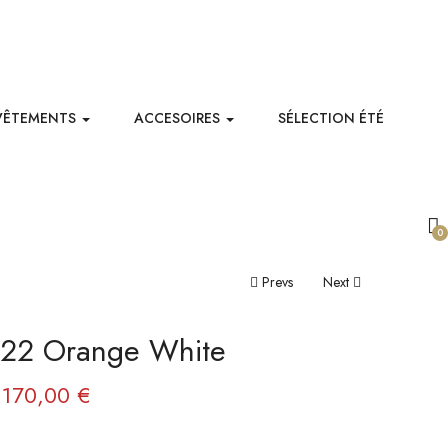
VÊTEMENTS
ACCESOIRES
SÉLECTION ÉTÉ
0
Navigation
Prevs
Next
De
B22 Orange White
L’article
Le
Le
170,00
€
prix
prix