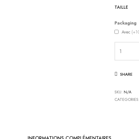
TAILLE
Packaging
Avec
(+1
quantité
de
Dior
SHARE
B22
Orange
White
SKU:
N/A
CATEGORIES
INFORMATIONS COMPLÉMENTAIRES